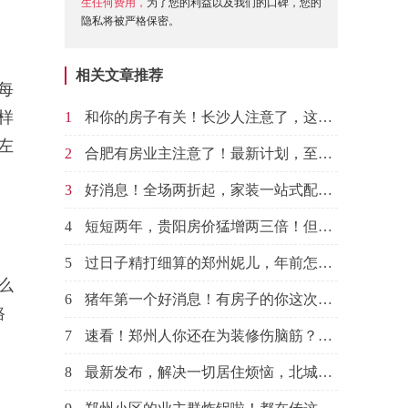
生任何费用，
为了您的利益以及我们的口碑，您的
隐私将被严格保密。
相关文章推荐
每
样
1
和你的房子有关！长沙人注意了，这个能帮你省一大笔钱~
左
2
合肥有房业主注意了！最新计划，至少帮你省三万！各种补贴型福利！
3
好消息！全场两折起，家装一站式配齐，19年要装修的你赶快来这里！
4
短短两年，贵阳房价猛增两三倍！但下月起，这样做可以省一大笔钱！
5
过日子精打细算的郑州妮儿，年前怎么能错过这个省钱圣地！
么
6
猪年第一个好消息！有房子的你这次赚大了！
路
7
速看！郑州人你还在为装修伤脑筋？这件好事一定不能错过！
8
最新发布，解决一切居住烦恼，北城朋友来这里就行了！