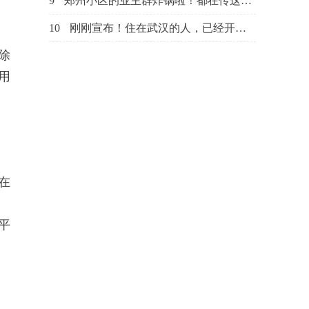
9
郑州小区的业主群炸锅啦！都在传这个好消息......
10
刚刚宣布！住在武汉的人，已经开始实施关于住房方面的大消息！
除
用
在
平