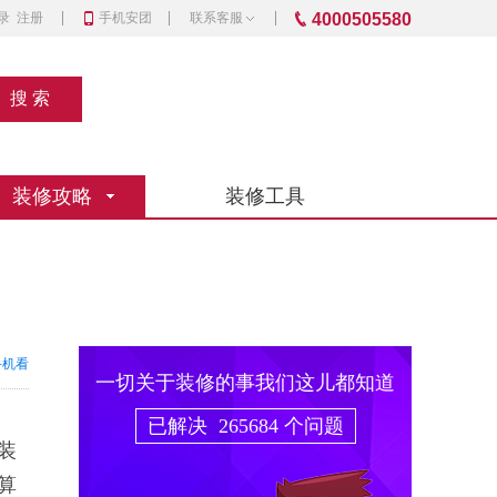
录
注册
手机安团
联系客服
4000505580
装修攻略
装修工具
手机看
一切关于装修的事我们这儿都知道
已解决
265684
个问题
装
算