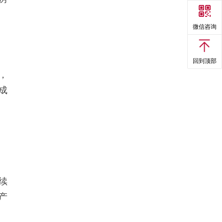
微信咨询
回到顶部
，
成
续
产