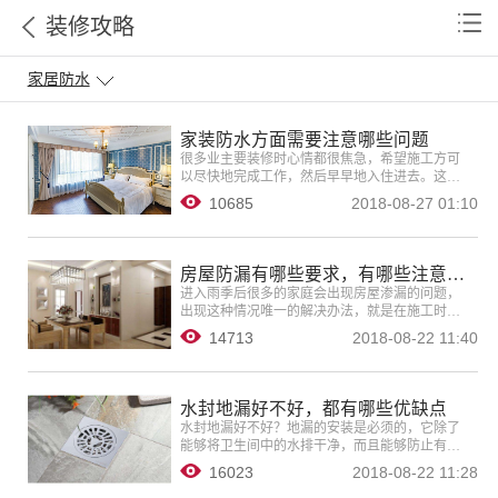
装修攻略
家居防水
家装防水方面需要注意哪些问题
很多业主要装修时心情都很焦急，希望施工方可
以尽快地完成工作，然后早早地入住进去。这种
心情是可以理解的，但是还是奉劝广大业主，这
10685
2018-08-27 01:10
种做法看似合理，其实有很大的危险性。
房屋防漏有哪些要求，有哪些注意事项
进入雨季后很多的家庭会出现房屋渗漏的问题，
出现这种情况唯一的解决办法，就是在施工时注
意用防水材料进行阻漏。
14713
2018-08-22 11:40
水封地漏好不好，都有哪些优缺点
水封地漏好不好？地漏的安装是必须的，它除了
能够将卫生间中的水排干净，而且能够防止有臭
气遗留，让我们的生活空间更加洁净。而且地漏
16023
2018-08-22 11:28
也是无处不在的。