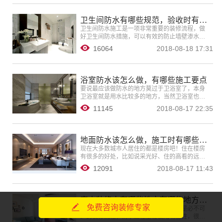
卫生间防水有哪些规范，验收时有哪些标准
卫生间防水施工是一项非常重要的装修流程，做
好卫生间防水措施，可以有效的防止墙壁渗水，
地面漏水等现象，还可以增加卫生间美观度。
16064
2018-08-18 17:31
浴室防水该怎么做，有哪些施工要点
要说最应该做防水的地方莫过于卫浴室了，本身
卫浴室就是用水比较多的地方，当然卫浴室也是
最潮湿的地方，只有做好了卫浴室的防水工作，
11145
2018-08-17 22:35
才能更好的保护卫浴室。
地面防水该怎么做，施工时有哪些注意事项
现在大多数城市人居住的都是楼房吧！住在楼房
有很多的好处，比如说采光好、住的高看的远。
但是也有其缺点呢！
12091
2018-08-17 11:43
室内装修中有哪些地方有哪些地方需要做防水
免费咨询装修专家
防水工程是家装工程中主要组成部分，是必不可
少的装修流程，防水工程重在使用功能性，很多